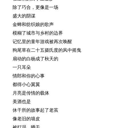
除了巧合，更像是一场
盛大的阴谋
金蝉和纺织娘的歌声
模糊了城市与乡村的边界
记忆里的童年游戏被再次唤醒
狗尾草在二十五摄氏度的风中摇曳
扇动的白杨成了秋天的
一只耳朵
情郎和你的心事
都得小心翼翼
月亮是传情的载体
美酒也是
休干所的故事起了老茧
像老旧的墙皮
被打湿、晒干