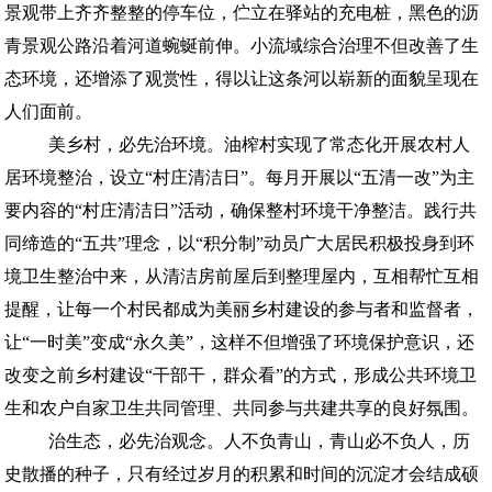
景观带上齐齐整整的停车位，伫立在驿站的充电桩，黑色的沥
青景观公路沿着河道蜿蜒前伸。小流域综合治理不但改善了生
态环境，还增添了观赏性，得以让这条河以崭新的面貌呈现在
人们面前。
美乡村，必先治环境。油榨村实现了常态化开展农村人
居环境整治，设立“村庄清洁日”。每月开展以“五清一改”为主
要内容的“村庄清洁日”活动，确保整村环境干净整洁。践行共
同缔造的“五共”理念，以“积分制”动员广大居民积极投身到环
境卫生整治中来，从清洁房前屋后到整理屋内，互相帮忙互相
提醒，让每一个村民都成为美丽乡村建设的参与者和监督者，
让“一时美”变成“永久美”，这样不但增强了环境保护意识，还
改变之前乡村建设“干部干，群众看”的方式，形成公共环境卫
生和农户自家卫生共同管理、共同参与共建共享的良好氛围。
治生态，必先治观念。人不负青山，青山必不负人，历
史散播的种子，只有经过岁月的积累和时间的沉淀才会结成硕