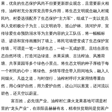
果，优良的生态保护风尚不但要更新群众观念，且需要薪火相
传。油榨村充分发挥党员带头作用，将生态文明观念融入村规
民约。村委选强配齐了生态保护“主力军”，组成了一支以党员
和入党积极分子为主，以文明劝导、巡山护林、清河护岸、宣
传珍爱生命预防溺水等为主要内容的义工队伍，将一幅幅标
语、谚语和宣传画搬到了墙上，将民宅墙壁变成了生态保护宣
传墙，可谓是一笔一划讲生态，一砖一瓦成妙景。且结合原生
态自然环境，打造河边绿道、水果采摘、古法榨油、风雅荷
塘、共享菜园等多个绿色小景点。将生态文明的种子厚植于每
一个村民的心中；将绿色、乡情等理念带入田间地头，融入人
间烟火。凡益之道，与时偕行，油榨村呼吁大家用情尊重自
然，用心保护自然，用力爱护自然，还山川以葱茏，还河流以
碧色，还天空以蔚蓝。
富百姓，必先强产业。油榨村仁康火龙果基地可谓是村
里的“龙头产业”，在崇阳县赫赫有名，精准扶贫期间是贫困户