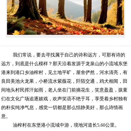
我们常说，要去寻找属于自己的诗和远方，可那有诗的
远方，到底是什么模样？那天沿着发源于龙泉山的小流域东堡
港来到港口乡油榨村，见土地平旷，屋舍俨然，河水清亮，有
良田美池火龙果，小桥流水紫薇花，阡陌交通，鸡犬相闻，田
间地头村民挥汗如雨，老人坐在门前摘花生，笑意盈盈，孩童
们在文化广场追逐嬉戏，欢声笑语不绝于耳，享受着乡村独有
的朴实纯净气息，感觉一切都是那么恬静美好，那么诗情画
意。
油榨村在东堡港小流域中游，境地河道长5.60公里。