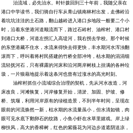
治流域，必先治水。时针拨回到三十年前，我随父亲在
港口中学读书，我们骑自行车从青山镇南林村出发，走佛岭沿
着坑坑洼洼的土石路，翻山越岭进入港口乡地段一般要二个小
时，沿着东堡港河道顺流而下，路过石岭村、油榨村、港口村
到港口大桥，河道左拐汇入高堤河，我右拐去学校。那个时候
的东堡港藏不住水，水流来得快去得更快，丰水期河水浑浊翻
滚而下，呼叫着将村民搭建的竹桥全部冲垮，枯水期的涓涓细
流轻抚河石，只有裸露的河床和沿河两岸树枝上挂满的各种垃
圾，一片狼藉地提示着这条河也曾有过涨水的高光时刻。
油榨村抓住小流域综合治理的契机，先从河水改造，河
床改良，河滩恢复，河岸修复开始，清淤、加固、护坡、修
桥、筑堰，利用河岸原有的绿植造景，不到半年时间，呈现在
眼前的河流焕然一新，枯水期的水流量虽小，但水清如镜，肉
眼可见水底下鹅卵石的纹路，小鱼小虾在水草里嬉戏。岸上绿
柳扶风，高大的香樟树，红色的紫薇花为河边步道遮阴送凉，