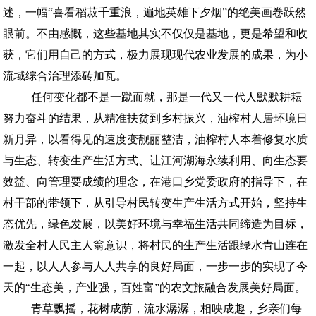
述，一幅“喜看稻菽千重浪，遍地英雄下夕烟”的绝美画卷跃然
眼前。不由感慨，这些基地其实不仅仅是基地，更是希望和收
获，它们用自己的方式，极力展现现代农业发展的成果，为小
流域综合治理添砖加瓦。
任何变化都不是一蹴而就，那是一代又一代人默默耕耘
努力奋斗的结果，从精准扶贫到乡村振兴，油榨村人居环境日
新月异，以看得见的速度变靓丽整洁，油榨村人本着修复水质
与生态、转变生产生活方式、让江河湖海永续利用、向生态要
效益、向管理要成绩的理念，在港口乡党委政府的指导下，在
村干部的带领下，从引导村民转变生产生活方式开始，坚持生
态优先，绿色发展，以美好环境与幸福生活共同缔造为目标，
激发全村人民主人翁意识，将村民的生产生活跟绿水青山连在
一起，以人人参与人人共享的良好局面，一步一步的实现了今
天的“生态美，产业强，百姓富”的农文旅融合发展美好局面。
青草飘摇，花树成荫，流水潺潺，相映成趣，乡亲们每