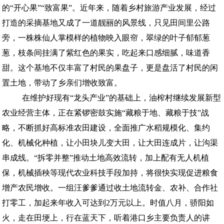
的“开心果”“致富果”。近年来，随着乡村旅游产业发展，经过
打造的采摘基地又成了一道靓丽的风景线，只见田间里公路
旁，一株株仙人掌模样的植物映入眼帘，翠绿的叶子郁郁葱
葱，枝条间挂满了紫红色的果实，吃起来口感细腻，味道香
甜。这个基地不仅丰富了村民的果盘子，更是盘活了村民的闲
置土地，带动了乡亲们增收致富。
在维护好现有“龙头产业”的基础上，油榨村继续发展新型
农业经营主体，正在紧锣密鼓实施“藏粮于地、藏粮于技”战
略，不断抓好高标准农田建设，全面推广水稻规模化、集约
化、机械化种植，让小田块儿变大田，让大田连成片，让沟渠
串成线。“拆零并整”推动土地高效流转，加上配有无人机植
保，机械插秧等现代农业科技手段加持，将很快实现促进粮食
增产农民增收。一组汪爹爹通过收土地流转金、农补、合作社
打零工，加起来年收入可达到2万元以上。时值八月，骄阳如
火，走在田埂上，行在蓝天下，听着港口乡主要负责人的讲