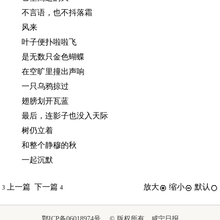
不言语，也不抖落霜
风来
叶子便扑啦啦飞
是无数只金色蝴蝶
在空旷里撞出声响
一只乌鸦掠过
翅膀划开瓦蓝
最后，连影子也没入天际
树仍立着
和整个静穆的秋
一起沉默
上一篇
下一篇
放大
缩小
默认
3
4
鄂ICP备06018974号 © 版权所有 咸宁日报