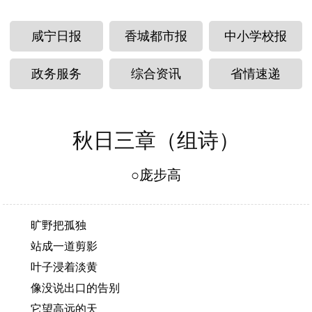
咸宁日报
香城都市报
中小学校报
政务服务
综合资讯
省情速递
秋日三章（组诗）
○庞步高
旷野把孤独
站成一道剪影
叶子浸着淡黄
像没说出口的告别
它望高远的天