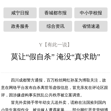
咸宁日报
香城都市报
中小学校报
政务服务
综合资讯
省情速递
Y【有此一说】
莫让“假自杀” 淹没“真求助”
四川成都警方通报，百万粉丝网红孙某为博取关注，故
意在网络平台发布自杀离世等虚假信息，冒充亲友在评论区跟
评，因涉嫌虚构事实扰乱公共秩序被立案调查。
冒充外卖骑手带年幼女儿送外卖，谎称在法国捡到国内
小学生寒假作业、被迫嫁人遭遇家暴……部分网红恶意营销博