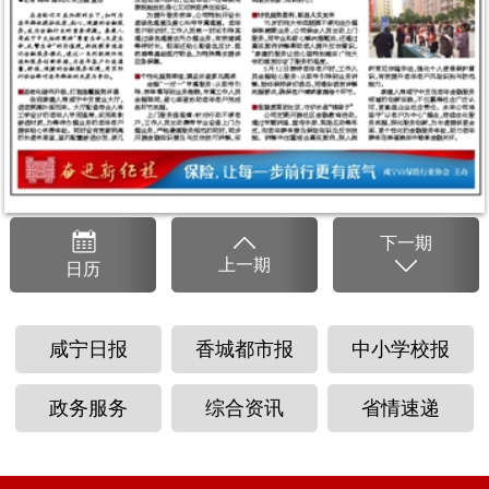
下
一
期
上
一
期
日
历
咸宁日报
香城都市报
中小学校报
政务服务
综合资讯
省情速递