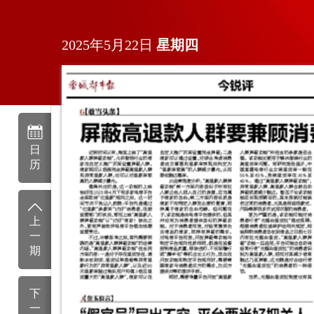
2025年5月22日
星期
四
日
历
上
一
期
下
一