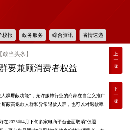
学校报
政务服务
综合资讯
省情速递
【敢当头条】
上
一
群要兼顾消费者权益
版
下
一
款人群屏蔽功能”，允许服饰行业的商家在自定义推广
版
全屏蔽高退款人群和异常退款人群，也可以对退款率
在2025年4月下旬多家电商平台全面取消“仅退