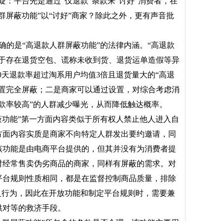
疑：平台先是通过“仅退款”条款来“讨好”消费者，在
群屏蔽功能”以“讨好”商家？除此之外，更有声音批
的是“高退款人群屏蔽功能”的法律内涵。“高退款
对于存在退货空包、谎称未收到货、退货运单造假等异
0天退款率超过淘系用户均值3倍且退货量大的“高退
设置完全屏蔽；二是商家可以通过设置，对综合考虑消
款率较高”的人群减少曝光，从而降低触达概率。
蔽功能”第一方面内容类似于所有权人禁止他人进入自
方面内容实质是商家不向特定人群发出要约邀请，同
该功能是由电商平台提供的，但其并没有为消费者提
对经常售卖伪劣商品的商家，同样有屏蔽的需求。对
平台规则性质相同，都是在监督控制商品质量，排除
义行为，因此在开放功能和制定平台规则时，需要兼
供对等的救济手段。