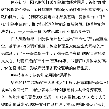
创业初期，阳光财险打破车险粗放经营困局，首创“红黄
蓝”风险定价模式，通过对车辆与驾驶人的精准细分建立差异化
激励机制。这一创新不仅奠定业务品质基础，更催生出中国首
张“车险生命表”，推动行业迈入智能定价新阶段。随着智能算
法迭代，“一人一车一价”模式已成为企业核心竞争力。
在人身险领域，阳光保险开创性提出“三五七”产品配置理
念。基于超2万份调研数据，构建起覆盖家庭全生命周期的产
品体系，让“三张保单保一生，五张保单全家福”的配置逻辑深
入人心。配套打造的“三个一”查勘标准、“闪赔”服务体系及“客
户体验官”制度，形成产品服务双轮驱动的创新生态。
■科技变革：从智能应用到体系重构
早在2017年启动的“三大机器人”工程，标志着阳光保险AI
战略的全面铺开。通过“罗布泊”计划推动科技与业务深度融
合，智能客服已覆盖300+场景，年服务量超1457万人次；人伤
智能定损系统实现82%案件自动处理，推动理赔服务从经验判