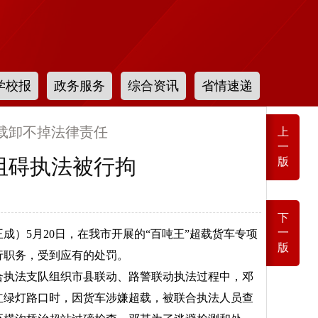
学校报
政务服务
综合资讯
省情速递
载卸不掉法律责任
上
一
阻碍执法被行拘
版
下
一
成）5月20日，在我市开展的“百吨王”超载货车专项
版
行职务，受到应有的处罚。
合执法支队组织市县联动、路警联动执法过程中，邓
红绿灯路口时，因货车涉嫌超载，被联合执法人员查