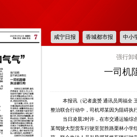
咸宁日报
香城都市报
中小
强行卸
一司机
本报讯（记者庞赟 通讯员周福全 王
整治联合行动中，司机邓某因为阻碍执
当日凌晨2时许，在市交通运输综
某驾驶大型货车行驶至贺胜路栗林小学