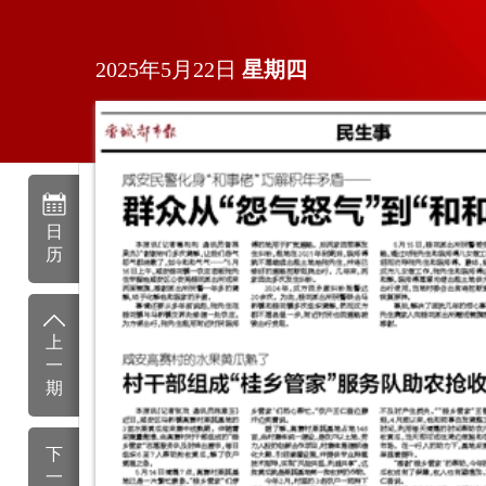
2025年5月22日
星期
四
日
历
上
一
期
下
一