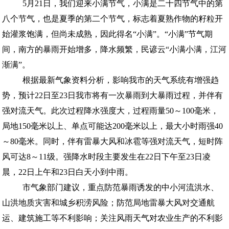
5月21日，我们迎来小满节气，小满是二十四节气中的第
八个节气，也是夏季的第二个节气，标志着夏熟作物的籽粒开
始灌浆饱满，但尚未成熟，因此得名“小满”。“小满”节气期
间，南方的暴雨开始增多，降水频繁，民谚云“小满小满，江河
渐满”。
根据最新气象资料分析，影响我市的天气系统有增强趋
势，预计22日至23日我市将有一次暴雨到大暴雨过程，并伴有
强对流天气。此次过程降水强度大，过程雨量50～100毫米，
局地150毫米以上、单点可能达200毫米以上，最大小时雨强40
～80毫米。同时，伴有雷暴大风和冰雹等强对流天气，短时阵
风可达8～11级。强降水时段主要发生在22日下午至23日凌
晨，22日上午和23日白天小到中雨。
市气象部门建议，重点防范暴雨诱发的中小河流洪水、
山洪地质灾害和城乡积涝风险；防范局地雷暴大风对交通航
运、建筑施工等不利影响；关注风雨天气对农业生产的不利影