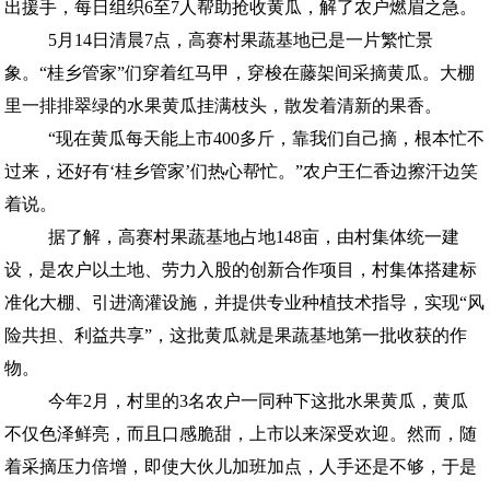
出援手，每日组织6至7人帮助抢收黄瓜，解了农户燃眉之急。
5月14日清晨7点，高赛村果蔬基地已是一片繁忙景
象。“桂乡管家”们穿着红马甲，穿梭在藤架间采摘黄瓜。大棚
里一排排翠绿的水果黄瓜挂满枝头，散发着清新的果香。
“现在黄瓜每天能上市400多斤，靠我们自己摘，根本忙不
过来，还好有‘桂乡管家’们热心帮忙。”农户王仁香边擦汗边笑
着说。
据了解，高赛村果蔬基地占地148亩，由村集体统一建
设，是农户以土地、劳力入股的创新合作项目，村集体搭建标
准化大棚、引进滴灌设施，并提供专业种植技术指导，实现“风
险共担、利益共享”，这批黄瓜就是果蔬基地第一批收获的作
物。
今年2月，村里的3名农户一同种下这批水果黄瓜，黄瓜
不仅色泽鲜亮，而且口感脆甜，上市以来深受欢迎。然而，随
着采摘压力倍增，即使大伙儿加班加点，人手还是不够，于是