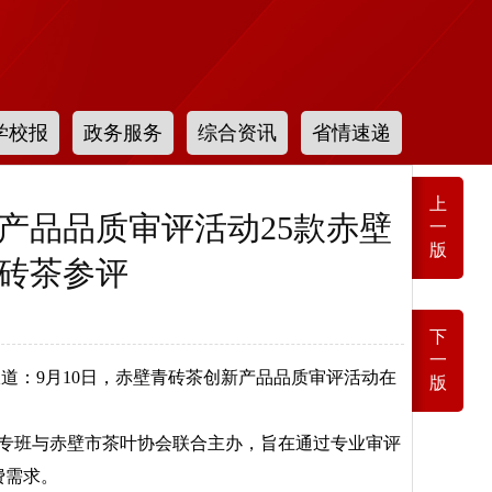
学校报
政务服务
综合资讯
省情速递
上
产品品质审评活动25款赤壁
一
版
砖茶参评
下
一
道：9月10日，赤壁青砖茶创新产品品质审评活动在
版
专班与赤壁市茶叶协会联合主办，旨在通过专业审评
费需求。