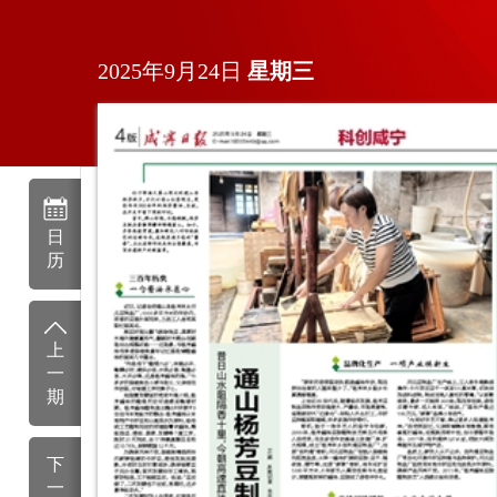
2025年9月24日
星期
三
日
历
上
一
期
下
一