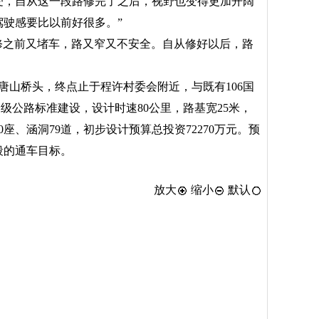
受，自从这一段路修完了之后，视野也变得更加开阔
驶感要比以前好很多。”
修之前又堵车，路又窄又不安全。自从修好以后，路
山桥头，终点止于程许村委会附近，与既有106国
一级公路标准建设，设计时速80公里，路基宽25米，
座、涵洞79道，初步设计预算总投资72270万元。预
段的通车目标。
放大
缩小
默认