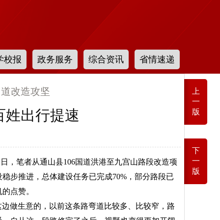
学校报
政务服务
综合资讯
省情速递
国道改造攻坚
上
一
百姓出行提速
版
下
一
日，笔者从通山县106国道洪港至九宫山路段改造项
版
稳步推进，总体建设任务已完成70%，部分路段已
机的点赞。
这边做生意的，以前这条路弯道比较多、比较窄，路