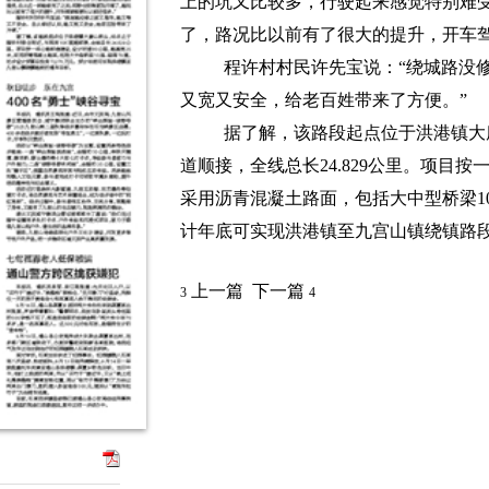
上的坑又比较多，行驶起来感觉特别难
了，路况比以前有了很大的提升，开车驾
程许村村民许先宝说：“绕城路没
又宽又安全，给老百姓带来了方便。”
据了解，该路段起点位于洪港镇大唐
道顺接，全线总长24.829公里。项目按
采用沥青混凝土路面，包括大中型桥梁10
计年底可实现洪港镇至九宫山镇绕镇路
上一篇
下一篇
3
4