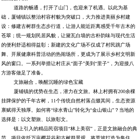
道路的畅通，打开了山门，也迎来了机遇。以此为基
础，厦铺镇以整治村容村貌为突破口，大力推进美丽乡村建
设：修建古树群生态步行道，让游人能近距离感受千年古木的
苍翠；统一规划民居风貌，让黛瓦白墙的古朴韵味与现代生活
的便利舒适相得益彰；新建的文化广场不仅成了村民跳广场
舞、开展健康科普活动的热闹场所，更成为了展示乡村文明新
风的窗口。一系列举措让村庄从“面子”美到“里子”，为迎接八
方游客做足了准备。
文旅融合，唤醒沉睡的绿色宝藏
厦铺镇的优势在生态，潜力在文旅。林上村拥有200余棵
挂牌保护的千年古树，11个传统自然村落点缀其间，生态资源
禀赋得天独厚。如何将“绿水青山”转化为“金山银山”？当地的
选择是：以文塑旅、以旅彰文。
镇上引入的精品民宿项目“林上美宿”，正是文旅融合的典
范。项目依托万亩樱花谷和古树群景观，将荒坡打造为集住