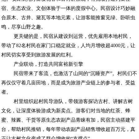
宿、生态农业、文创体验于一体的度假中心。民宿设计巧妙融
合原木、古井、黛瓦等本地元素，让游客能推窗见绿、卧听虫
鸣，尽享山野之趣。
更关键的是，民宿从建设到运营，优先雇用本地村民，
带动了82名村民在家门口稳定就业，人均月增收超4000元，让
村民切实享受到旅游发展的红利。
产业联动，打造共同富裕新引擎
民宿带来了客流，也激活了山间的“沉睡资产”。村民们不
再仅仅守着几亩田地，而是成为旅游产业链上的参与者、受益
者。
村里组织起村民导游队，带领游客探访古村、讲解古树
文化，让深度体验游成为新卖点。游客们对当地的红茶、蜂
蜜、辣酱、干货等原生态农副产品青睐有加，民宿主动搭建平
台，帮助村民推销，每年带动农副产品销售增收超百万元，真
正让古树文化变成了群众增收的“支撑点”。