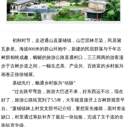
初秋时节，走进通山县厦铺镇，山峦层林尽染，民居黛
瓦参差。海拔800米的群山环抱中，新建的民宿群落与千年古
树群相映成趣，蜿蜒的旅游公路直通村口，三三两两的游客漫
步于古树步道之间，一幅生态美、产业兴、百姓富的乡村振兴
画卷正徐徐铺展。
基础先行，畅通乡村振兴“动脉”
“过去路窄弯急，旅游大巴进不来，好东西运不出，现在
好了，旅游公路拓宽到了5.5米，大车能直接开上古树群观景平
台。”厦铺镇林上村党支部书记介绍，要想富先修路，面对资金
缺口，村里通过筹款补齐了最后一块短板，完成了主干道的全
面拓宽升级。