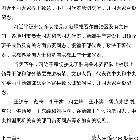
习近平向大家挥手致意，不时同代表亲切交流，并同大家合影
留念。
习近平还分别亲切接见了新疆维吾尔自治区及有关部
门、各地州市负责同志和老同志代表，新疆生产建设兵团领导
班子成员及有关方面负责同志，援疆干部代表，政法干警代
表，宗教界爱国人士和基层宗教工作干部代表。
当天下午，习近平亲切接见了驻乌鲁木齐部队上校以上
领导干部和部分基层先进模范、文职人员，代表党中央和中央
军委向驻新疆部队全体官兵致以诚挚问候，并同大家合影留
念。
王沪宁、蔡奇、李干杰、何立峰、王小洪、雪克来提·扎
克尔、谌贻琴、王东峰和刘振立，在新疆工作过的老同志，中
央和国家机关有关部门负责同志等参加有关接见。
下一篇
放大
缩小
默认
4