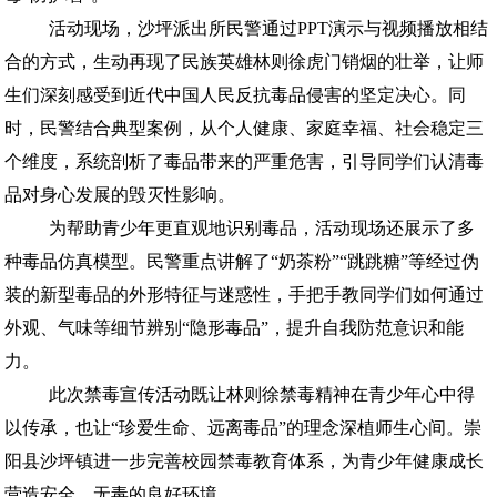
活动现场，沙坪派出所民警通过PPT演示与视频播放相结
合的方式，生动再现了民族英雄林则徐虎门销烟的壮举，让师
生们深刻感受到近代中国人民反抗毒品侵害的坚定决心。同
时，民警结合典型案例，从个人健康、家庭幸福、社会稳定三
个维度，系统剖析了毒品带来的严重危害，引导同学们认清毒
品对身心发展的毁灭性影响。
为帮助青少年更直观地识别毒品，活动现场还展示了多
种毒品仿真模型。民警重点讲解了“奶茶粉”“跳跳糖”等经过伪
装的新型毒品的外形特征与迷惑性，手把手教同学们如何通过
外观、气味等细节辨别“隐形毒品”，提升自我防范意识和能
力。
此次禁毒宣传活动既让林则徐禁毒精神在青少年心中得
以传承，也让“珍爱生命、远离毒品”的理念深植师生心间。崇
阳县沙坪镇进一步完善校园禁毒教育体系，为青少年健康成长
营造安全、无毒的良好环境。