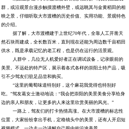
群，或沿观景台漫步触摸渡槽外壁，或远眺其与金黄稻田的相
映之景，仔细听取大市渡槽的历史价值、实用功能、景观特色
的介绍。
据了解，大市渡槽建于上世纪70年代，全靠人工开凿天
然石块而建成，全长数百米，直到现在还能为周边数千亩稻田
供水，既是承载记忆的老工程，也是仍在运行的活景观。
人群中，几位无人机爱好者正在调试设备，记录眼前的
美景。不远处的特产区，展示着各式各样的崇阳土特产品，吸
引不少驾友们驻足品尝和购买。
“这里的葡萄味道特别好，这个麻花我觉得也特别好
吃。”驾友葛女士激动地说：“我会把崇阳的美景美食分享给身
边的亲人和朋友，让更多的人来这里欣赏美丽的风光。”
一路上，驾友们的打卡热情高涨。在大市渡槽的标志性
位置，大家纷纷拿出手机，定格镜头中的美景，还有人开启短
视频模式，一边走一边讲解自己眼中的沿途美景。