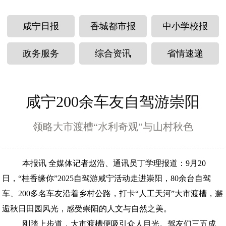
咸宁日报
香城都市报
中小学校报
政务服务
综合资讯
省情速递
咸宁200余车友自驾游崇阳
领略大市渡槽“水利奇观”与山村秋色
本报讯 全媒体记者赵浩、通讯员丁学理报道：9月20
日，“桂香缘你”2025自驾游咸宁活动走进崇阳，80余台自驾
车、200多名车友沿着乡村公路，打卡“人工天河”大市渡槽，邂
逅秋日田园风光，感受崇阳的人文与自然之美。
刚踏上步道，大市渡槽便吸引众人目光。驾友们三五成