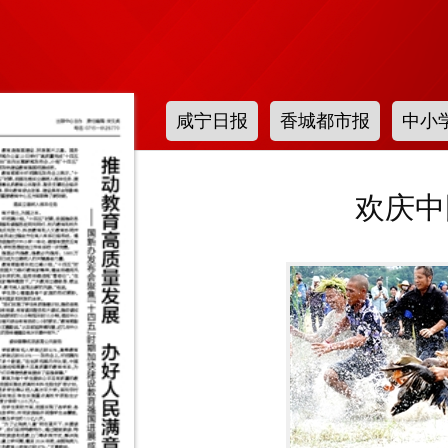
咸宁日报
香城都市报
中小
欢庆中