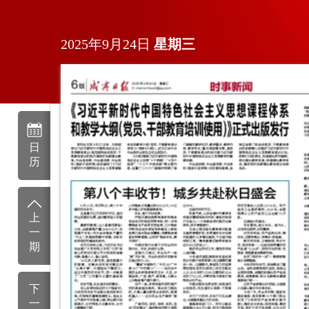
2025年9月24日
星期
三
日
历
上
一
期
下
一