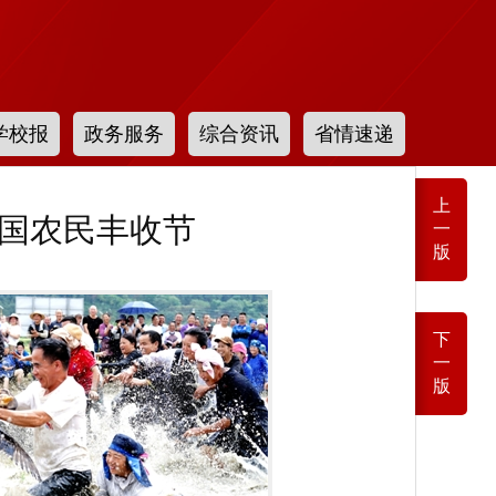
学校报
政务服务
综合资讯
省情速递
上
国农民丰收节
一
版
下
一
版