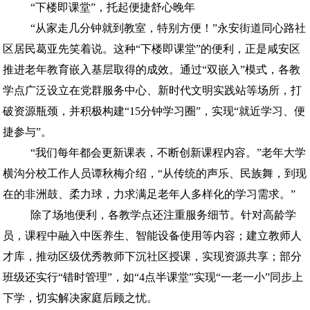
“下楼即课堂”，托起便捷舒心晚年
“从家走几分钟就到教室，特别方便！”永安街道同心路社
区居民葛亚先笑着说。这种“下楼即课堂”的便利，正是咸安区
推进老年教育嵌入基层取得的成效。通过“双嵌入”模式，各教
学点广泛设立在党群服务中心、新时代文明实践站等场所，打
破资源瓶颈，并积极构建“15分钟学习圈”，实现“就近学习、便
捷参与”。
“我们每年都会更新课表，不断创新课程内容。”老年大学
横沟分校工作人员谭秋梅介绍，“从传统的声乐、民族舞，到现
在的非洲鼓、柔力球，力求满足老年人多样化的学习需求。”
除了场地便利，各教学点还注重服务细节。针对高龄学
员，课程中融入中医养生、智能设备使用等内容；建立教师人
才库，推动区级优秀教师下沉社区授课，实现资源共享；部分
班级还实行“错时管理”，如“4点半课堂”实现“一老一小”同步上
下学，切实解决家庭后顾之忧。