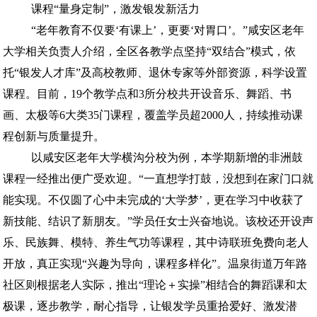
课程“量身定制”，激发银发新活力
“老年教育不仅要‘有课上’，更要‘对胃口’。”咸安区老年
大学相关负责人介绍，全区各教学点坚持“双结合”模式，依
托“银发人才库”及高校教师、退休专家等外部资源，科学设置
课程。目前，19个教学点和3所分校共开设音乐、舞蹈、书
画、太极等6大类35门课程，覆盖学员超2000人，持续推动课
程创新与质量提升。
以咸安区老年大学横沟分校为例，本学期新增的非洲鼓
课程一经推出便广受欢迎。“一直想学打鼓，没想到在家门口就
能实现。不仅圆了心中未完成的‘大学梦’，更在学习中收获了
新技能、结识了新朋友。”学员任女士兴奋地说。该校还开设声
乐、民族舞、模特、养生气功等课程，其中诗联班免费向老人
开放，真正实现“兴趣为导向，课程多样化”。温泉街道万年路
社区则根据老人实际，推出“理论＋实操”相结合的舞蹈课和太
极课，逐步教学，耐心指导，让银发学员重拾爱好、激发潜