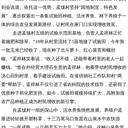
剑会说道。依托这一优势，孟垅村坚持“因地制宜，特色发
展”，逐步探索出一条集试验田种植、活水养鱼、林下养殖于一
体的综合农业发展新路径，让村民在家门口实现增收致富。
走进孟垅村五组的试验示范田基地，负责人孟祥林正忙
着施肥和除草。“18年从村里流转了5亩地做了试验田，今年第
一批玉米已经收了，现在种了北斗萝卜、红心菜苔和螺丝
椒。”孟祥林笑着说，“收入还不错，还能带着村里的老人一起
赚钱。”曾在外经营大理石生意的孟祥林，抱着带动村民增收的
决心回到村里，着手建设试验田。在省供销社工作队和村“两
委”帮助下，孟祥林不仅引进了省农科院的技术指导，还获得了
优质种子和化肥支持。如今，试验田规模持续扩大，高附加值
农产品种植正成为村民增收的新引擎。
在孟垅村一组的深山中，活水养鱼悄然发展。养殖户孟
垂进轻轻掀开塑料罩，十三万尾马口鱼苗在山泉水中欢快游
动。“一年成熟，一斤能卖五六十元。”他介绍，这种山泉鱼营