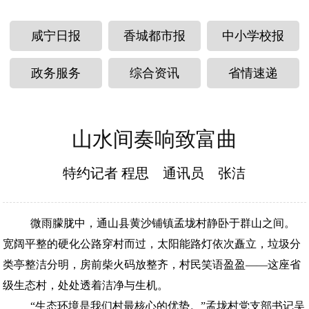
咸宁日报
香城都市报
中小学校报
政务服务
综合资讯
省情速递
山水间奏响致富曲
特约记者 程思 通讯员 张洁
微雨朦胧中，通山县黄沙铺镇孟垅村静卧于群山之间。
宽阔平整的硬化公路穿村而过，太阳能路灯依次矗立，垃圾分
类亭整洁分明，房前柴火码放整齐，村民笑语盈盈——这座省
级生态村，处处透着洁净与生机。
“生态环境是我们村最核心的优势。”孟垅村党支部书记吴