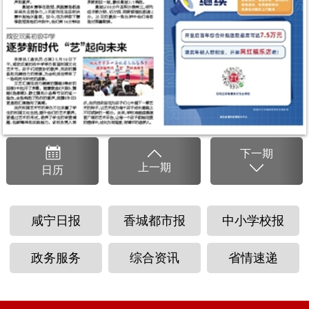
下
一
期
上
一
期
日
历
咸宁日报
香城都市报
中小学校报
政务服务
综合资讯
省情速递