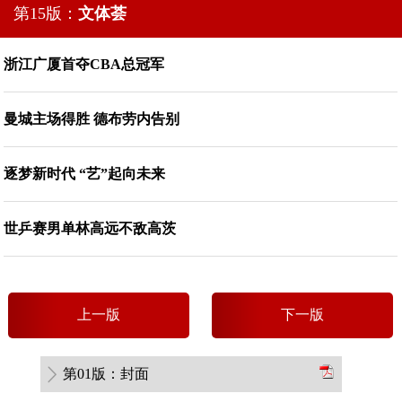
第15版：
文体荟
浙江广厦首夺CBA总冠军
曼城主场得胜 德布劳内告别
逐梦新时代 “艺”起向未来
世乒赛男单林高远不敌高茨
上
一
版
下
一
版
第01版：封面