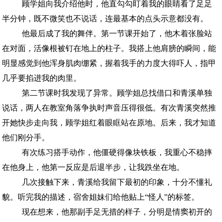
顾学姐向我介绍他时，他直勾勾盯着我的眼睛看了足足
半分钟，既不微笑也不说话，连最基本的点头示意都没有。
他最后成了我的舞伴。第一节课开始了，他木着张脸站
在对面，活像根被钉在地上的柱子。我搭上他肩膀的瞬间，能
明显感觉到他浑身肌肉绷紧，握着我手的力度大得吓人，指甲
几乎要掐进我的肉里。
第二节课时我发现了异常。顾学姐总找借口和青溪单独
说话，两人在教室角落争执时声音压得很低。有次青溪突然推
开她快步走向我，顾学姐红着眼眶站在原地。后来，我才知道
他们刚分手。
有次练习搭手动作，他僵硬得像块铁板，我重心不稳摔
在他身上，他第一反应是后退半步，让我跌坐在地。
几次接触下来，青溪给我留下最初的印象，十分不懂礼
貌。听完我的描述，宿舍姐妹们给他贴上“怪人”的标签。
现在想来，他那副手足无措的样子，分明是情窦初开的