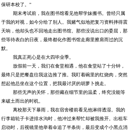
保研本校了。”
期末考试前，我在图书馆看见他帮学妹搬书。曾经只属
于我的对视，如今分给了别人。我赌气似地把复习资料摔得震
天响，他却头也不回地走出图书馆。那些没说出口的委屈，那
些等待表白的日夜，最终都化作图书馆走廊里擦肩而过的沉
默。
我真正死心是在大四毕业季。
放假前一天，我们在食堂相遇，他在食堂站了十分钟，
最终只是把餐盘往我这边推了推。我盯着碗里的红烧肉，突然
想起他总坐在这个位置，把我最讨厌的胡萝卜挑走。
那些无声的关怀，那些藏在细节里的温柔，终究没能等
来破土而出的时机。
离校那天下暴雨，我在宿舍楼前看见他淋得透湿。我的
行李箱轮子卡进排水沟时，他冲过来帮忙却被我推开。出租车
启动时，后视镜里他举着伞追了半条街，最后变成个小黑点消