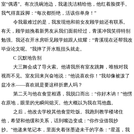
室“偶遇”。有次洗碗池边，我递洗洁精给他，他红着脸摆手。
我气得直跺脚：“每次都拒绝，活该你单身！”
令我最难过的是，我发现他和前女友顾学姐还有联系。
有天，顾学姐挽着新男友从我们面前经过，青溪冲我笑得特别
勉强。我还在开水房听见顾学姐跟人炫耀：“青溪现在还帮我改
毕业论文呢。”我摔了开水瓶扭头就走。
C 沉默地告别
大三舞会成了导火索。他请我所有室友跳舞，唯独对我
视而不见。室友回来兴奋地说：“他说喜欢你！”我却像被泼了
盆冷水——喜欢就是要这样折磨人吗？
第二天与他在食堂相遇，我脱口而出：“你好木讷！”他愣
在原地，眼里的光瞬间熄灭。他大概以为我在骂他蠢。
之后，他改去学校其他食堂吃饭。我跑到教学楼堵住
他，希望和他缓和关系，话到嘴边变成：“你作业借我抄
抄。”他递来笔记本，里面夹着张墨迹未干的字条：“星遥，我