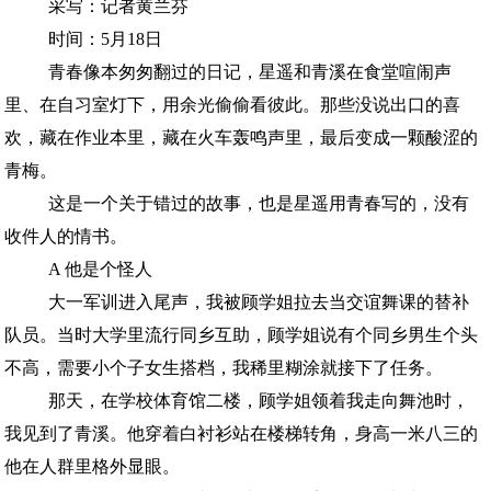
采写：记者黄兰芬
时间：5月18日
青春像本匆匆翻过的日记，星遥和青溪在食堂喧闹声
里、在自习室灯下，用余光偷偷看彼此。那些没说出口的喜
欢，藏在作业本里，藏在火车轰鸣声里，最后变成一颗酸涩的
青梅。
这是一个关于错过的故事，也是星遥用青春写的，没有
收件人的情书。
A 他是个怪人
大一军训进入尾声，我被顾学姐拉去当交谊舞课的替补
队员。当时大学里流行同乡互助，顾学姐说有个同乡男生个头
不高，需要小个子女生搭档，我稀里糊涂就接下了任务。
那天，在学校体育馆二楼，顾学姐领着我走向舞池时，
我见到了青溪。他穿着白衬衫站在楼梯转角，身高一米八三的
他在人群里格外显眼。