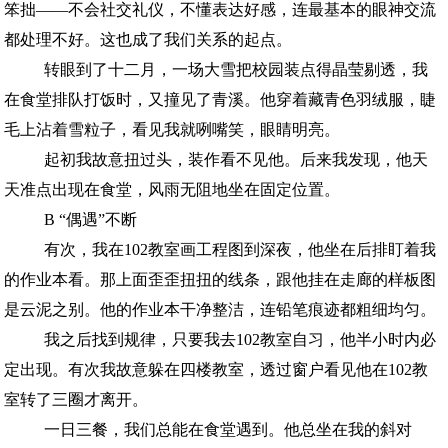
笨拙——不会社交礼仪，不懂表达好感，连最基本的眼神交流
都处理不好。这也成了我们关系的起点。
转眼到了十二月，一场大雪把校园装点得晶莹剔透，我
在食堂排队打饭时，又撞见了青溪。他穿着藏青色羽绒服，睫
毛上沾着雪粒子，看见我就咧嘴笑，眼睛明亮。
起初我故意扭过头，装作看不见他。后来我发现，他天
天准点出现在食堂，风雨无阻地坐在固定位置。
B “偶遇”不断
有次，我在102教室画工程图到深夜，他坐在后排盯着我
的作业本看。那上面歪歪扭扭的线条，跟他挂在走廊的样板图
是云泥之别。他的作业本干净整洁，连铅笔痕迹都粗细均匀。
我之后找到规律，只要我去102教室自习，他半小时内必
定出现。有次我故意躲在四楼教室，透过窗户看见他在102教
室转了三圈才离开。
一日三餐，我们总能在食堂遇到。他总坐在我的斜对