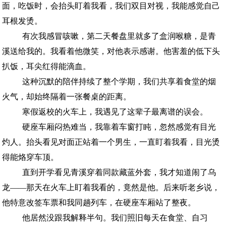
面，吃饭时，会抬头盯着我看，我们双目对视，我能感觉自己
耳根发烫。
有次我感冒咳嗽，第二天餐盘里就多了盒润喉糖，是青
溪送给我的。我看着他微笑，对他表示感谢。他害羞的低下头
扒饭，耳尖红得能滴血。
这种沉默的陪伴持续了整个学期，我们共享着食堂的烟
火气，却始终隔着一张餐桌的距离。
寒假返校的火车上，我遇见了这辈子最离谱的误会。
硬座车厢闷热难当，我靠着车窗打盹，忽然感觉有目光
灼人。抬头看见对面正站着一个男生，一直盯着我看，目光烫
得能烙穿车顶。
直到开学看见青溪穿着同款藏蓝外套，我才知道闹了乌
龙——那天在火车上盯着我看的，竟然是他。后来听老乡说，
他特意改签车票和我同趟列车，在硬座车厢站了整夜。
他居然没跟我解释半句。我们照旧每天在食堂、自习