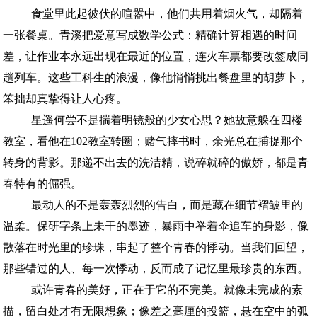
食堂里此起彼伏的喧嚣中，他们共用着烟火气，却隔着
一张餐桌。青溪把爱意写成数学公式：精确计算相遇的时间
差，让作业本永远出现在最近的位置，连火车票都要改签成同
趟列车。这些工科生的浪漫，像他悄悄挑出餐盘里的胡萝卜，
笨拙却真挚得让人心疼。
星遥何尝不是揣着明镜般的少女心思？她故意躲在四楼
教室，看他在102教室转圈；赌气摔书时，余光总在捕捉那个
转身的背影。那递不出去的洗洁精，说碎就碎的傲娇，都是青
春特有的倔强。
最动人的不是轰轰烈烈的告白，而是藏在细节褶皱里的
温柔。保研字条上未干的墨迹，暴雨中举着伞追车的身影，像
散落在时光里的珍珠，串起了整个青春的悸动。当我们回望，
那些错过的人、每一次悸动，反而成了记忆里最珍贵的东西。
或许青春的美好，正在于它的不完美。就像未完成的素
描，留白处才有无限想象；像差之毫厘的投篮，悬在空中的弧