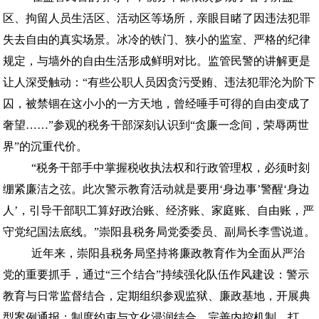
区、拘留人员生活区、活动区等场所，亲眼目睹了因违法犯罪
失去自由的真实场景。冰冷的铁门、狭小的监室、严格的纪律
规定，与墙外的自由生活形成鲜明对比。监管民警的讲解更是
让人深受触动：“有些公职人员因贪污受贿、违法犯罪沦为阶下
囚，被禁锢在这小小的一方天地，曾经唾手可得的自由变成了
奢望……”参观的税务干部深刻认识到“贪廉一念间，荣辱两世
界”的沉重代价。
“税务干部手中掌握税收执法权和行政管理权，必须时刻
绷紧廉洁之弦。此次警示教育活动就是要用‘身边事’警醒‘身边
人’，引导干部职工算好政治账、经济账、家庭账、自由账，严
守党纪国法底线。”崇阳县税务局党委委员、副局长李雪说道。
近年来，崇阳县税务局坚持将廉政教育作为全面从严治
党的重要抓手，通过“三个结合”持续强化队伍作风建设：警示
教育与日常监督结合，定期组织参观监狱、廉政基地，开展典
型案例通报；制度约束与文化浸润结合，完善内控机制，打