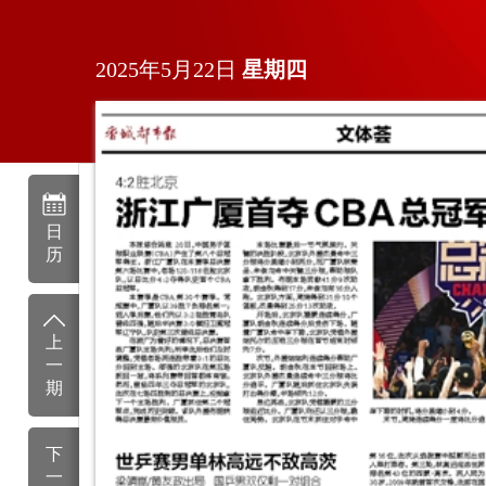
2025年5月22日
星期
四
日
历
上
一
期
下
一