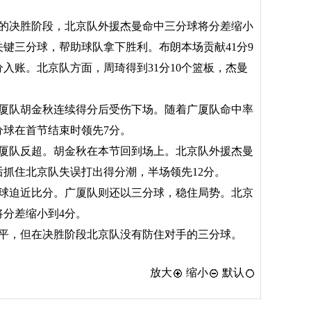
的决胜阶段，北京队外援杰曼命中三分球将分差缩小
键三分球，帮助球队拿下胜利。布朗本场贡献41分9
分入账。北京队方面，周琦得到31分10个篮板，杰曼
厦队胡金秋连续得分后受伤下场。随着广厦队命中率
球在首节结束时领先7分。
厦队反超。胡金秋在本节回到场上。北京队外援杰曼
抓住北京队失误打出得分潮，半场领先12分。
球迫近比分。广厦队则还以三分球，稳住局势。北京
分差缩小到4分。
平，但在决胜阶段北京队没有防住对手的三分球。
放大
缩小
默认