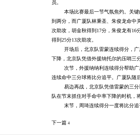
员。
本场比赛最后一节气氛焦灼。关键
到两分，而广厦队林秉圣、朱俊龙命中关
次助攻，胡金秋得到17分，朱俊龙有16
得到25分13次助攻。
开场后，北京队雷蒙连续得分，广
下降，北京队凭借外援纳托尔的压哨三分
次节，外援纳纳利连续得分帮助广
连续命中三分球将比分追平。广厦队随后
易边再战，北京队凭借雷蒙的三分
队在节末抓住对手命中率下降的时机，将
末节，周琦连续得分一度将比分追
下一篇
4